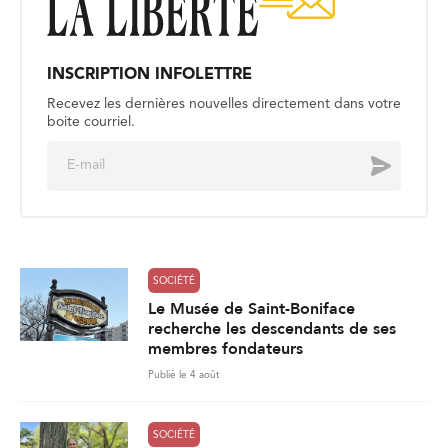
INSCRIPTION INFOLETTRE
Recevez les dernières nouvelles directement dans votre
boite courriel.
E
Envoyer
m
a
i
l
*
SOCIÉTÉ
Le Musée de Saint-Boniface
recherche les descendants de ses
membres fondateurs
Publié le 4 août
SOCIÉTÉ