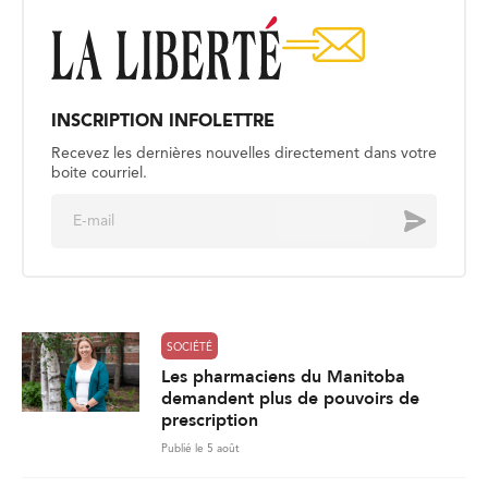
INSCRIPTION INFOLETTRE
Recevez les dernières nouvelles directement dans votre
boite courriel.
E
Envoyer
m
a
i
l
*
SOCIÉTÉ
Les pharmaciens du Manitoba
demandent plus de pouvoirs de
prescription
Publié le 5 août