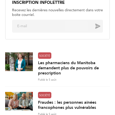
INSCRIPTION INFOLETTRE
Recevez les dernières nouvelles directement dans votre
boite courriel.
E
Envoyer
m
a
i
l
*
SOCIÉTÉ
Les pharmaciens du Manitoba
demandent plus de pouvoirs de
prescription
Publié le 5 août
SOCIÉTÉ
Fraudes : les personnes ainées
francophones plus vulnérables
Publié le 5 août