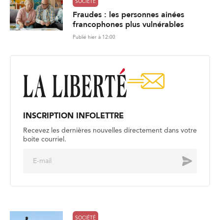
SOCIÉTÉ
Fraudes : les personnes ainées
francophones plus vulnérables
Publié hier à 12:00
INSCRIPTION INFOLETTRE
Recevez les dernières nouvelles directement dans votre
boite courriel.
E
Envoyer
m
a
i
l
*
SOCIÉTÉ