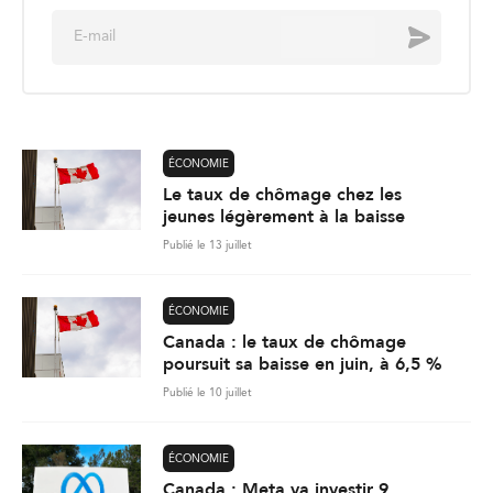
E
Envoyer
m
a
i
l
*
ÉCONOMIE
Le taux de chômage chez les
jeunes légèrement à la baisse
Publié le 13 juillet
ÉCONOMIE
Canada : le taux de chômage
poursuit sa baisse en juin, à 6,5 %
Publié le 10 juillet
ÉCONOMIE
Canada : Meta va investir 9