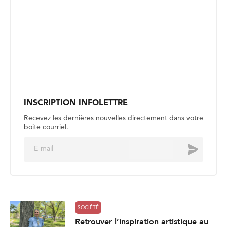
INSCRIPTION INFOLETTRE
Recevez les dernières nouvelles directement dans votre
boite courriel.
E
Envoyer
m
a
i
l
*
SOCIÉTÉ
Retrouver l’inspiration artistique au
parc national du Mont-Riding
Publié le 4 août
SOCIÉTÉ
La sécurité aquatique, un enjeu
estival