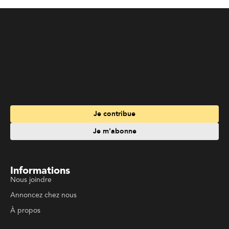
Informations
Nous joindre
Annoncez chez nous
À propos
Services
Travailler à La Liberté
Emplois en français
Archives
Suivez La Liberté