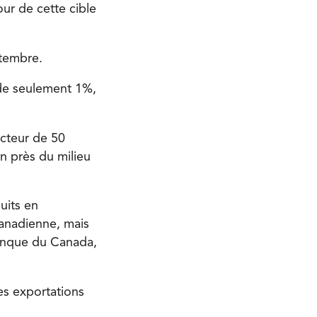
our de cette cible
ptembre.
 de seulement 1%,
ecteur de 50
n près du milieu
uits en
anadienne, mais
Banque du Canada,
es exportations