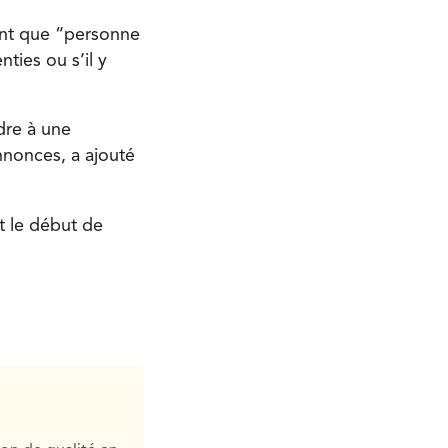
tant que “personne
ties ou s’il y
dre à une
nnonces, a ajouté
t le début de