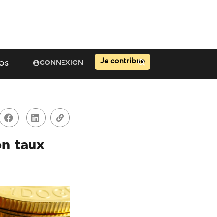
Je contribue
CONNEXION
OS
on taux