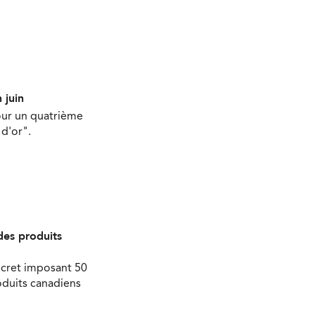
 juin
our un quatrième
d'or".
des produits
écret imposant 50
oduits canadiens