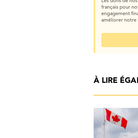
Les dons de nos 
français pour n
engagement finan
améliorer notre 
À LIRE ÉG