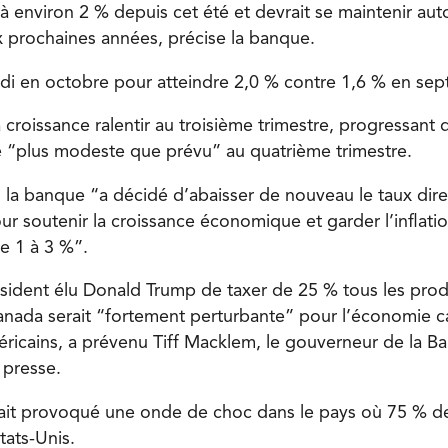
ue à environ 2 % depuis cet été et devrait se maintenir aut
 prochaines années, précise la banque.
ondi en octobre pour atteindre 2,0 % contre 1,6 % en se
 croissance ralentir au troisième trimestre, progressant
tre “plus modeste que prévu” au quatrième trimestre.
 la banque “a décidé d’abaisser de nouveau le taux dir
r soutenir la croissance économique et garder l’inflatio
e 1 à 3 %”.
ident élu Donald Trump de taxer de 25 % tous les prod
nada serait “fortement perturbante” pour l’économie c
éricains, a prévenu Tiff Macklem, le gouverneur de la 
 presse.
ait provoqué une onde de choc dans le pays où 75 % d
tats-Unis.