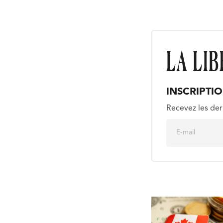
INSCRIPTI
Recevez les der
E
m
a
i
l
*