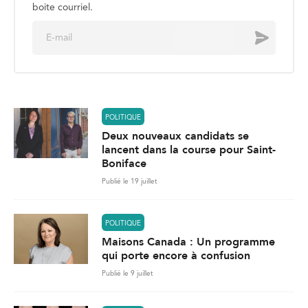
boite courriel.
E
Envoyer
m
a
i
l
*
POLITIQUE
Deux nouveaux candidats se
lancent dans la course pour Saint-
Boniface
Publié le 19 juillet
POLITIQUE
Maisons Canada : Un programme
qui porte encore à confusion
Publié le 9 juillet