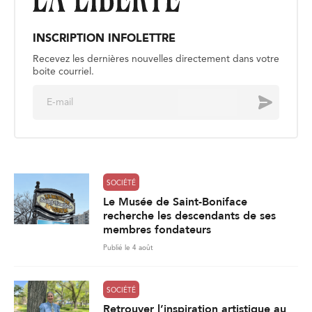
INSCRIPTION INFOLETTRE
Recevez les dernières nouvelles directement dans votre
boite courriel.
E
Envoyer
m
a
i
l
*
SOCIÉTÉ
Le Musée de Saint-Boniface
recherche les descendants de ses
membres fondateurs
Publié le 4 août
SOCIÉTÉ
Retrouver l’inspiration artistique au