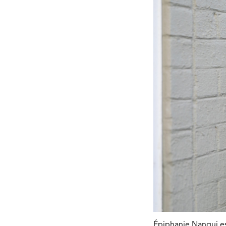
Épiphanie Nangui es