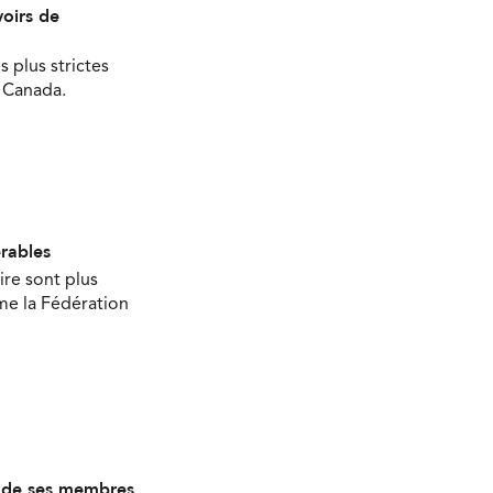
oirs de
s plus strictes
u Canada.
érables
ire sont plus
ime la Fédération
s de ses membres