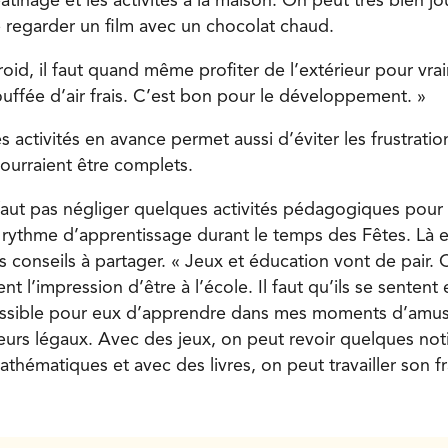
atinage et les activités à la maison. On peut très bien j
 regarder un film avec un chocolat chaud.
roid, il faut quand même profiter de l’extérieur pour vr
uffée d’air frais. C’est bon pour le développement. »
es activités en avance permet aussi d’éviter les frustrati
urraient être complets.
faut pas négliger quelques activités pédagogiques pour 
 rythme d’apprentissage durant le temps des Fêtes. Là 
 conseils à partager. « Jeux et éducation vont de pair.
ent l’impression d’être à l’école. Il faut qu’ils se sentent
 possible pour eux d’apprendre dans mes moments d’amu
teurs légaux. Avec des jeux, on peut revoir quelques no
hématiques et avec des livres, on peut travailler son fr