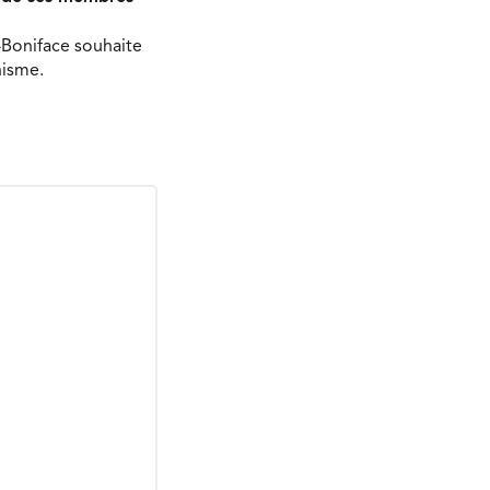
-Boniface souhaite
nisme.
Envoyer