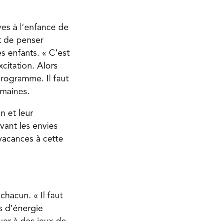
es à l’enfance de
t de penser
 enfants. « C’est
xcitation. Alors
rogramme. Il faut
emaines.
n et leur
ivant les envies
vacances à cette
chacun. « Il faut
us d’énergie