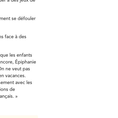
ouer à des jeux de
aiment se défouler
ons face à des
que les enfants
encore, Épiphanie
 On ne veut pas
 en vacances.
sement avec les
tions de
ançais. »