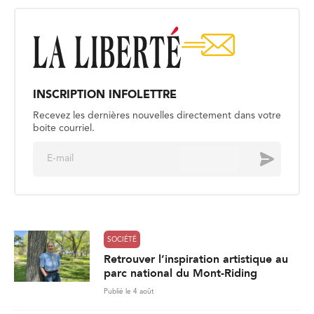
INSCRIPTION INFOLETTRE
Recevez les dernières nouvelles directement dans votre
boite courriel.
E
Envoyer
m
a
i
l
*
SOCIÉTÉ
Retrouver l’inspiration artistique au
parc national du Mont-Riding
Publié le 4 août