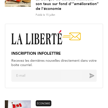
son taux sur fond d'”amélioration”
de l’économie
Publié le 15 juillet
INSCRIPTION INFOLETTRE
Recevez les dernières nouvelles directement dans votre
boite courriel.
E
Envoyer
m
a
i
l
*
ÉCONOMIE