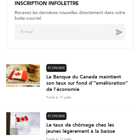
INSCRIPTION INFOLETTRE
Recevez les dernières nouvelles directement dans votre
boite courriel.
E
Envoyer
m
a
i
l
*
ÉCONOMIE
La Banque du Canada maintient
son taux sur fond d'”amélioration”
de l’économie
Publié le 15 juillet
ÉCONOMIE
Le taux de chômage chez les
jeunes légèrement à la baisse
Publié le 13 juillet