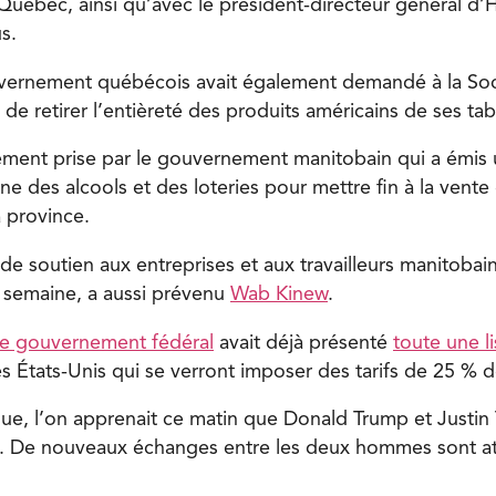
Québec, ainsi qu’avec le président-directeur général 
s.
vernement québécois avait également demandé à la Soc
e retirer l’entièreté des produits américains de ses tab
ent prise par le gouvernement manitobain qui a émis un
e des alcools et des loteries pour mettre fin à la vente
a province.
de soutien aux entreprises et aux travailleurs manitobai
a semaine, a aussi prévenu
Wab Kinew
.
le gouvernement fédéral
avait déjà présenté
toute une li
 États-Unis qui se verront imposer des tarifs de 25 % dè
ique, l’on apprenait ce matin que Donald Trump et Justin
n. De nouveaux échanges entre les deux hommes sont at