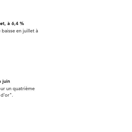
et, à 6,4 %
aisse en juillet à
 juin
our un quatrième
d'or".