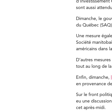
d’Investissement 
sont aussi attendu
Dimanche, le gou
du Québec (SAQ) d
Une mesure égalem
Société manitobain
américains dans l
D’autres mesures 
tout au long de l
Enfin, dimanche,
en provenance des
Sur le front polit
eu une discussio
cet après-midi.