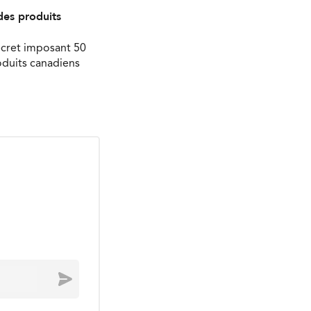
des produits
écret imposant 50
oduits canadiens
Envoyer