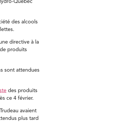
d’Hydro-Québec
iété des alcools
lettes.
e directive à la
 de produits
ns sont attendues
ste
des produits
s ce 4 février.
 Trudeau avaient
tendus plus tard