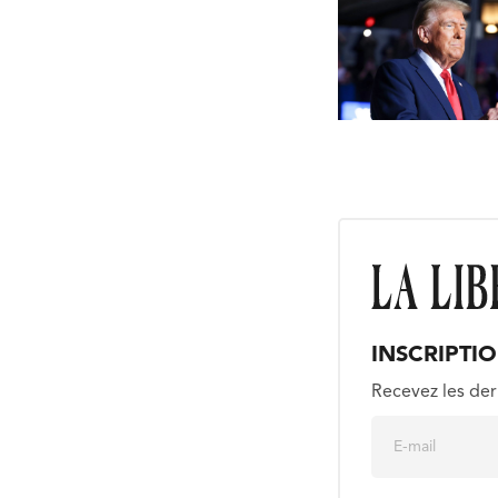
INSCRIPTI
Recevez les der
E
m
a
i