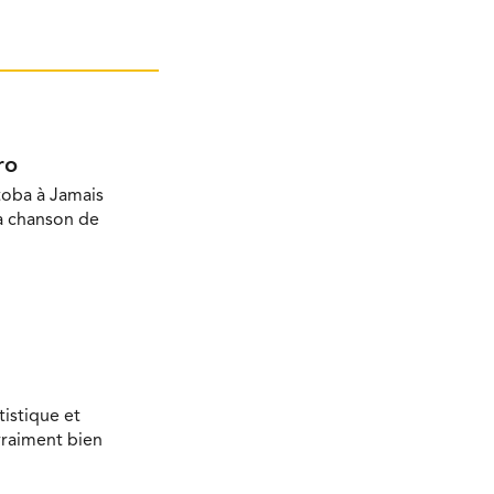
ro
toba à Jamais
la chanson de
tistique et
vraiment bien