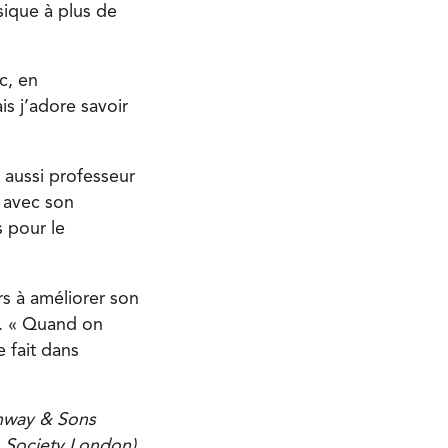
sique à plus de
c, en
s j’adore savoir
 aussi professeur
 avec son
s pour le
s à améliorer son
s. « Quand on
 fait dans
inway & Sons
 Society London),