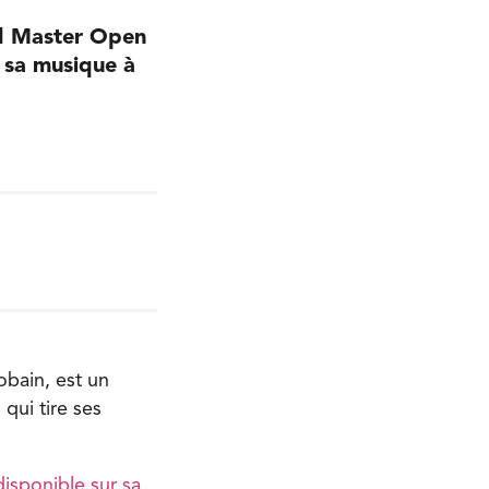
ld Master Open
 sa musique à
obain, est un
qui tire ses
isponible sur sa