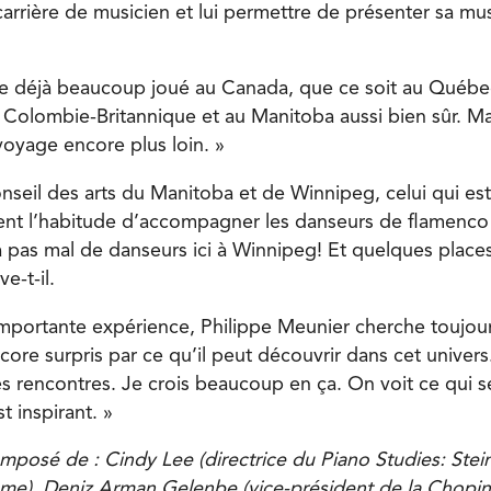
carrière de musicien et lui permettre de présenter sa mu
e déjà beaucoup joué au Canada, que ce soit au Québe
Colombie-Britannique et au Manitoba aussi bien sûr. Mai
oyage encore plus loin. »
nseil des arts du Manitoba et de Winnipeg, celui qui est
ent l’habitude d’accompagner les danseurs de flamenco
 a pas mal de danseurs ici à Winnipeg! Et quelques place
e-t-il.
mportante expérience, Philippe Meunier cherche toujour
core surpris par ce qu’il peut découvrir dans cet univer
s rencontres. Je crois beaucoup en ça. On voit ce qui se
t inspirant. »
composé de : Cindy Lee (directrice du Piano Studies: Ste
ame), Deniz Arman Gelenbe (vice-président de la Chopin