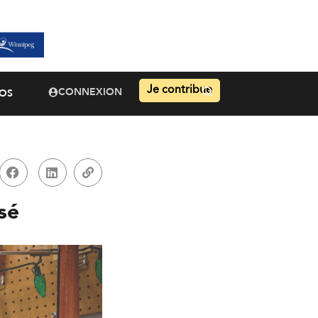
Je contribue
CONNEXION
OS
sé