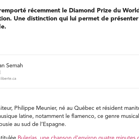
a remporté récemment le Diamond Prize du Wor
on. Une distinction qui lui permet de présenter
de.
an Semah
É
liberte.ca
teur, Philippe Meunier, né au Québec et résident manit
musique latine, notamment le flamenco, ce genre musical 
ousie au sud de l’Espagne.
titulée
Bulerías, une chanson d’environ quatre minutes d