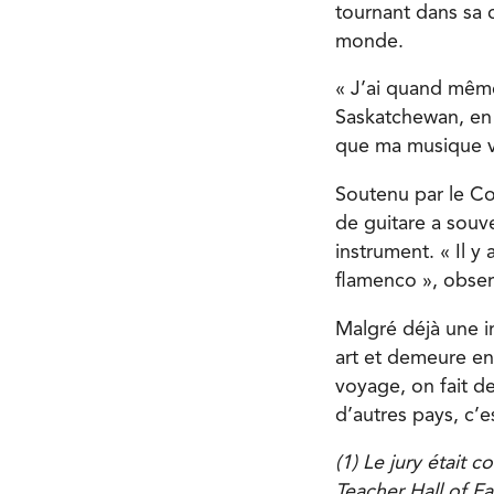
tournant dans sa 
monde.
« J’ai quand mêm
Saskatchewan, en 
que ma musique v
Soutenu par le Co
de guitare a souv
instrument. « Il y
flamenco », observ
Malgré déjà une i
art et demeure en
voyage, on fait de
d’autres pays, c’es
(1) Le jury était 
Teacher Hall of F