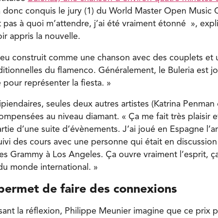
a donc conquis le jury (1) du World Master Open Music 
 pas à quoi m’attendre, j’ai été vraiment étonné », expl
r appris la nouvelle.
 peu construit comme une chanson avec des couplets et un
itionnelles du flamenco. Généralement, le Buleria est jou
pour représenter la fiesta. »
ipiendaires, seules deux autres artistes (Katrina Penman
ompensées au niveau diamant. « Ça me fait très plaisir et
partie d’une suite d’évènements. J’ai joué en Espagne l’
i suivi des cours avec une personne qui était en discussio
es Grammy à Los Angeles. Ça ouvre vraiment l’esprit, ça
u monde international. »
 permet de faire des connexions
isant la réflexion, Philippe Meunier imagine que ce prix p