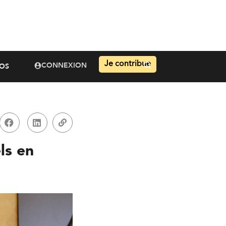
Je contribue
CONNEXION
OS
ls en