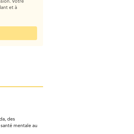
sion. Votre
ant et à
da, des
a santé mentale au