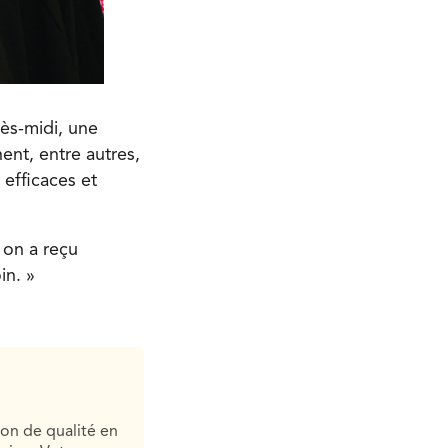
rès-midi, une
ent, entre autres,
 efficaces et
 on a reçu
in. »
ion de qualité en