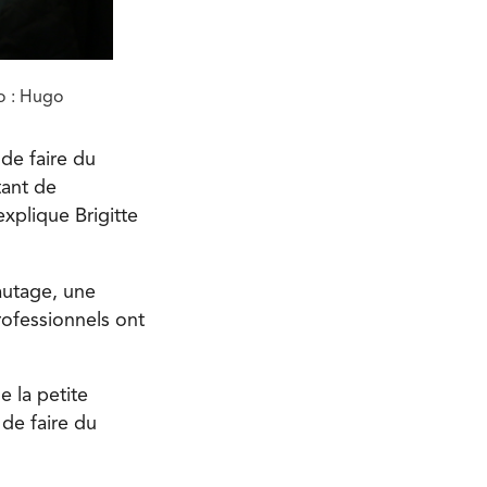
to : Hugo
de faire du
tant de
xplique Brigitte
autage, une
rofessionnels ont
 la petite
 de faire du