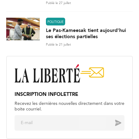
Publié le 27 juillet
POLITIQUE
Le Pas-Kameesak tient aujourd’hui
ses élections partielles
Publié le 21 juillet
INSCRIPTION INFOLETTRE
Recevez les dernières nouvelles directement dans votre
boite courriel.
E
Envoyer
m
a
i