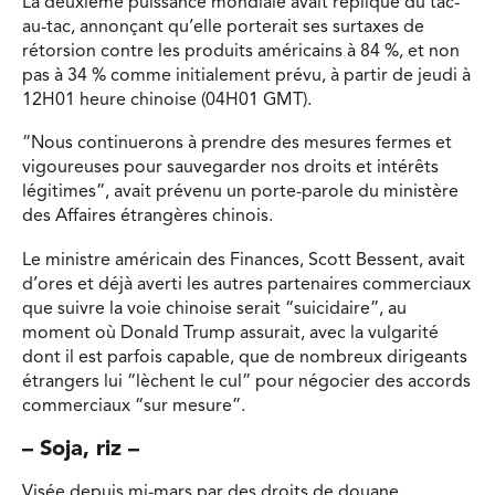
La deuxième puissance mondiale avait répliqué du tac-
au-tac, annonçant qu’elle porterait ses surtaxes de
rétorsion contre les produits américains à 84 %, et non
pas à 34 % comme initialement prévu, à partir de jeudi à
12H01 heure chinoise (04H01 GMT).
“Nous continuerons à prendre des mesures fermes et
vigoureuses pour sauvegarder nos droits et intérêts
légitimes”, avait prévenu un porte-parole du ministère
des Affaires étrangères chinois.
Le ministre américain des Finances, Scott Bessent, avait
d’ores et déjà averti les autres partenaires commerciaux
que suivre la voie chinoise serait “suicidaire”, au
moment où Donald Trump assurait, avec la vulgarité
dont il est parfois capable, que de nombreux dirigeants
étrangers lui “lèchent le cul” pour négocier des accords
commerciaux “sur mesure”.
– Soja, riz –
Visée depuis mi-mars par des droits de douane