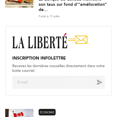
son taux sur fond d'”amélioration”
de…
Publié le 15 juillet
INSCRIPTION INFOLETTRE
Recevez les dernières nouvelles directement dans votre
boite courriel.
E
Envoyer
m
a
i
l
*
ÉCONOMIE