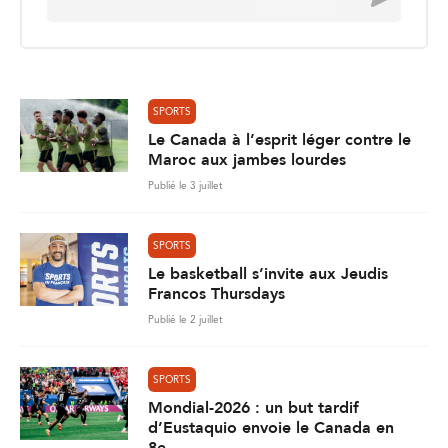
m
a
i
l
*
SPORTS
Le Canada à l’esprit léger contre le
Maroc aux jambes lourdes
Publié le 3 juillet
SPORTS
Le basketball s’invite aux Jeudis
Francos Thursdays
Publié le 2 juillet
SPORTS
Mondial-2026 : un but tardif
d’Eustaquio envoie le Canada en
8e