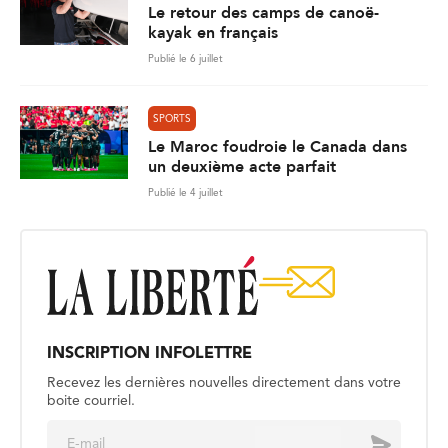
Le retour des camps de canoë-
kayak en français
Publié le 6 juillet
SPORTS
Le Maroc foudroie le Canada dans
un deuxième acte parfait
Publié le 4 juillet
INSCRIPTION INFOLETTRE
Recevez les dernières nouvelles directement dans votre
boite courriel.
E
Envoyer