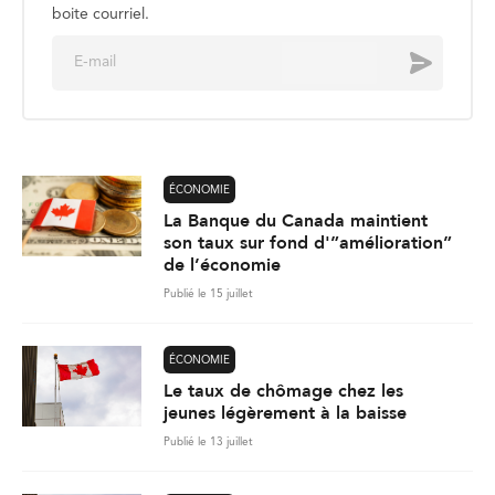
boite courriel.
E
Envoyer
m
a
i
l
*
ÉCONOMIE
La Banque du Canada maintient
son taux sur fond d'”amélioration”
de l’économie
Publié le 15 juillet
ÉCONOMIE
Le taux de chômage chez les
jeunes légèrement à la baisse
Publié le 13 juillet