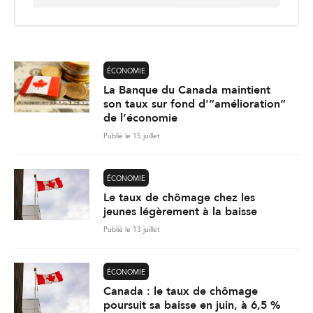
a
i
l
*
ÉCONOMIE
La Banque du Canada maintient
son taux sur fond d'”amélioration”
de l’économie
Publié le 15 juillet
ÉCONOMIE
Le taux de chômage chez les
jeunes légèrement à la baisse
Publié le 13 juillet
ÉCONOMIE
Canada : le taux de chômage
poursuit sa baisse en juin, à 6,5 %