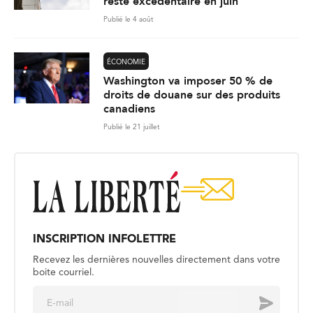
reste excédentaire en juin
Publié le 4 août
ÉCONOMIE
Washington va imposer 50 % de
droits de douane sur des produits
canadiens
Publié le 21 juillet
INSCRIPTION INFOLETTRE
Recevez les dernières nouvelles directement dans votre
boite courriel.
E
Envoyer
m