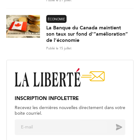
Publié le 21 juillet
ÉCONOMIE
La Banque du Canada maintient
son taux sur fond d'”amélioration”
de l’économie
Publié le 15 juillet
INSCRIPTION INFOLETTRE
Recevez les dernières nouvelles directement dans votre
boite courriel.
E
Envoyer
m
a
i