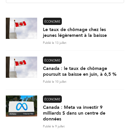
l
*
ÉCONOMIE
Le taux de chômage chez les
jeunes légèrement à la baisse
Publié le 13 juillet
ÉCONOMIE
Canada : le taux de chômage
poursuit sa baisse en juin, à 6,5 %
Publié le 10 juillet
ÉCONOMIE
Canada : Meta va investir 9
milliards $ dans un centre de
données
Publié le 9 juillet