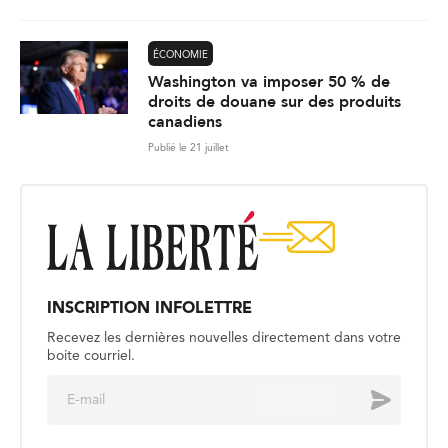
ÉCONOMIE
Washington va imposer 50 % de
droits de douane sur des produits
canadiens
Publié le 21 juillet
INSCRIPTION INFOLETTRE
Recevez les dernières nouvelles directement dans votre
boite courriel.
E
Envoyer
m
a
i