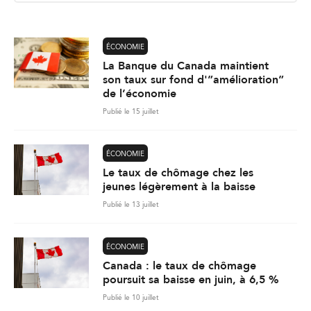
l
*
ÉCONOMIE
La Banque du Canada maintient
son taux sur fond d'”amélioration”
de l’économie
Publié le 15 juillet
ÉCONOMIE
Le taux de chômage chez les
jeunes légèrement à la baisse
Publié le 13 juillet
ÉCONOMIE
Canada : le taux de chômage
poursuit sa baisse en juin, à 6,5 %
Publié le 10 juillet