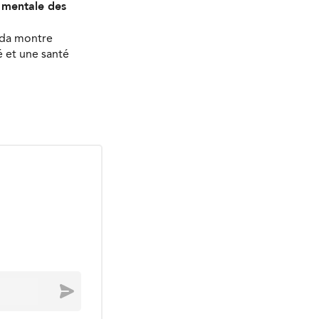
é mentale des
ada montre
 et une santé
Envoyer