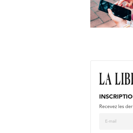
INSCRIPTI
Recevez les der
E
m
a