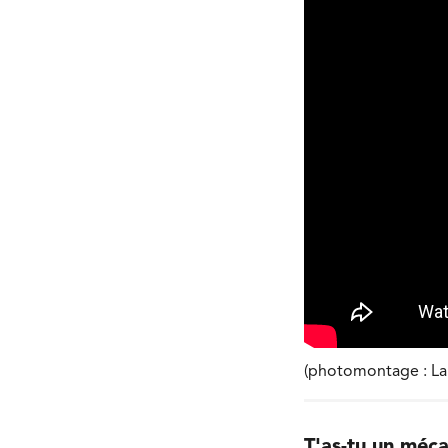
(photomontage : La 
T'as-tu un méca