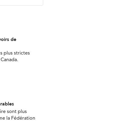
oirs de
s plus strictes
u Canada.
érables
ire sont plus
ime la Fédération