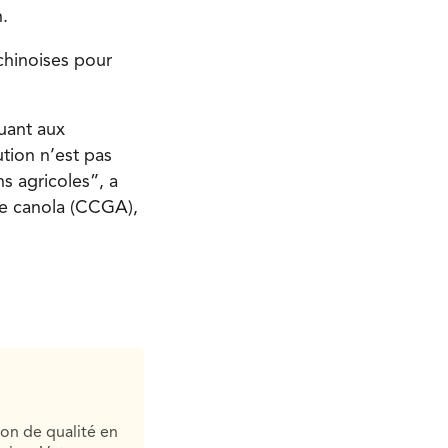
.
chinoises pour
quant aux
tion n’est pas
s agricoles”, a
de canola (CCGA),
ion de qualité en