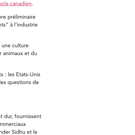
nola canadien
.
re préliminaire
” à l’industrie
 une culture
ur animaux et du
 : les Etats-Unis
les questions de
t dur, fournissent
commerciaux
nder Sidhu et le