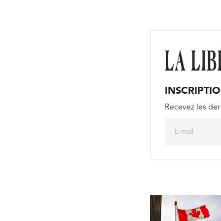
INSCRIPTI
Recevez les der
E
m
a
i
l
*