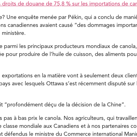
es droits de douane de 75,8 % sur les importations de ca
e? Une enquête menée par Pékin, qui a conclu de maniè
ons canadiennes avaient causé “des dommages importants
e ministère.
 parmi les principaux producteurs mondiaux de canola,
sée pour produire de l’huile de cuisson, des aliments po
 exportations en la matière vont à seulement deux clients
 pays avec lesquels Ottawa s’est récemment disputé sur 
it “profondément déçu de la décision de la Chine”.
as à bas prix le canola. Nos agriculteurs, qui travaillen
de classe mondiale aux Canadiens et à nos partenaires 
nt défendus le ministre du Commerce international Mani