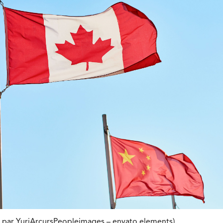
on par YuriArcursPeopleimages – envato elements)