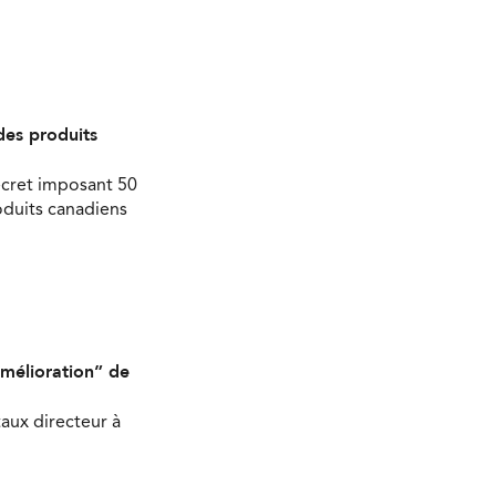
des produits
écret imposant 50
oduits canadiens
mélioration” de
aux directeur à