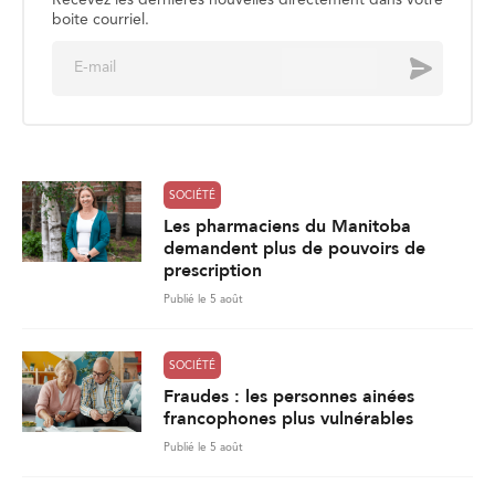
boite courriel.
E
Envoyer
m
a
i
l
*
SOCIÉTÉ
Les pharmaciens du Manitoba
demandent plus de pouvoirs de
prescription
Publié le 5 août
SOCIÉTÉ
Fraudes : les personnes ainées
francophones plus vulnérables
Publié le 5 août