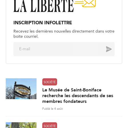
INSCRIPTION INFOLETTRE
Recevez les dernières nouvelles directement dans votre
boite courriel.
E
Envoyer
m
a
i
l
*
SOCIÉTÉ
Le Musée de Saint-Boniface
recherche les descendants de ses
membres fondateurs
Publié le 4 août
SOCIÉTÉ