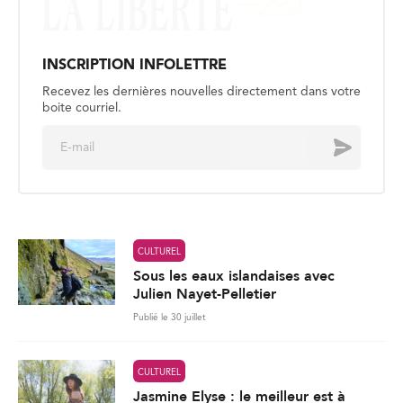
INSCRIPTION INFOLETTRE
Recevez les dernières nouvelles directement dans votre
boite courriel.
E
Envoyer
m
a
i
l
*
CULTUREL
Sous les eaux islandaises avec
Julien Nayet-Pelletier
Publié le 30 juillet
CULTUREL
Jasmine Elyse : le meilleur est à