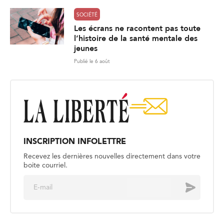
SOCIÉTÉ
Les écrans ne racontent pas toute
l’histoire de la santé mentale des
jeunes
Publié le 6 août
INSCRIPTION INFOLETTRE
Recevez les dernières nouvelles directement dans votre
boite courriel.
E
Envoyer
m
a
i
l