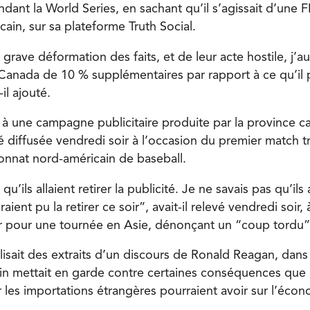
ndant la World Series, en sachant qu’il s’agissait d’une
cain, sur sa plateforme Truth Social.
 grave déformation des faits, et de leur acte hostile, j’a
Canada de 10 % supplémentaires par rapport à ce qu’il 
il ajouté.
ce à une campagne publicitaire produite par la province 
té diffusée vendredi soir à l’occasion du premier match tr
onnat nord-américain de baseball.
qu’ils allaient retirer la publicité. Je ne savais pas qu’ils a
raient pu la retirer ce soir”, avait-il relevé vendredi soir,
er pour une tournée en Asie, dénonçant un “coup tordu
ilisait des extraits d’un discours de Ronald Reagan, dans
in mettait en garde contre certaines conséquences que 
 les importations étrangères pourraient avoir sur l’écon