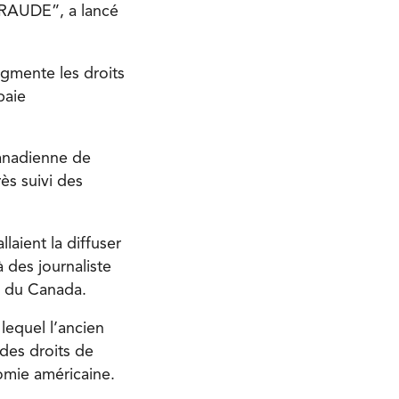
 FRAUDE”, a lancé
ugmente les droits
paie
canadienne de
ès suivi des
llaient la diffuser
 à des journaliste
” du Canada.
 lequel l’ancien
des droits de
omie américaine.