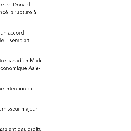
ire de Donald
cé la rupture à
 un accord
ie – semblait
stre canadien Mark
 économique Asie-
ne intention de
urnisseur majeur
ssaient des droits