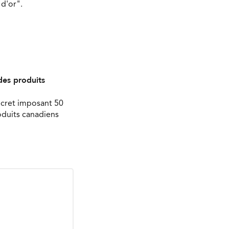
d'or".
des produits
écret imposant 50
oduits canadiens