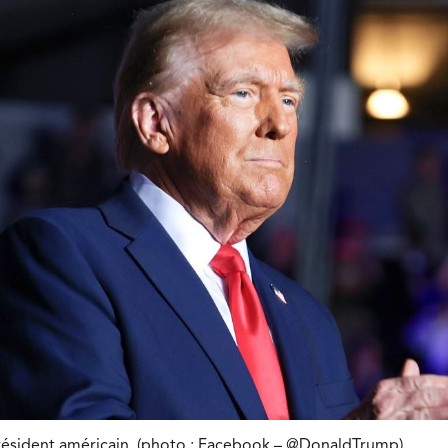
résident américain. (photo : Facebook – @DonaldTrump)