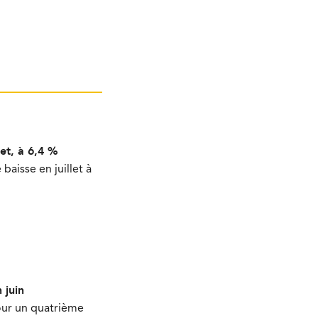
et, à 6,4 %
aisse en juillet à
 juin
our un quatrième