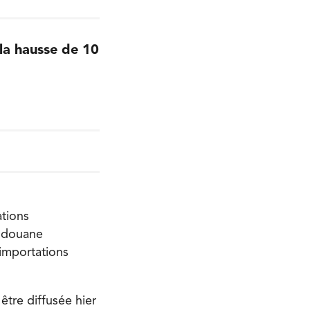
la hausse de 10
ations
e douane
 importations
être diffusée hier