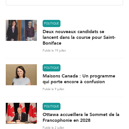
i
l
*
POLITIQUE
Deux nouveaux candidats se
lancent dans la course pour Saint-
Boniface
Publié le 19 juillet
POLITIQUE
Maisons Canada : Un programme
qui porte encore à confusion
Publié le 9 juillet
POLITIQUE
Ottawa accueillera le Sommet de la
Francophonie en 2028
Publié le 2 juillet