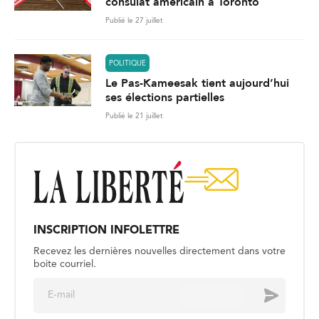
consulat américain à Toronto
Publié le 27 juillet
POLITIQUE
Le Pas-Kameesak tient aujourd’hui
ses élections partielles
Publié le 21 juillet
INSCRIPTION INFOLETTRE
Recevez les dernières nouvelles directement dans votre
boite courriel.
E
Envoyer
m
a