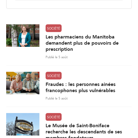
i
l
*
SOCIÉTÉ
Les pharmaciens du Manitoba
demandent plus de pouvoirs de
prescription
Publié le 5 août
SOCIÉTÉ
Fraudes : les personnes ainées
francophones plus vulnérables
Publié le 5 août
SOCIÉTÉ
Le Musée de Saint-Boniface
recherche les descendants de ses