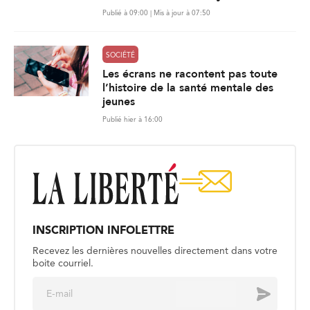
Publié à 09:00 | Mis à jour à 07:50
SOCIÉTÉ
Les écrans ne racontent pas toute
l’histoire de la santé mentale des
jeunes
Publié hier à 16:00
INSCRIPTION INFOLETTRE
Recevez les dernières nouvelles directement dans votre
boite courriel.
E
Envoyer
m
a