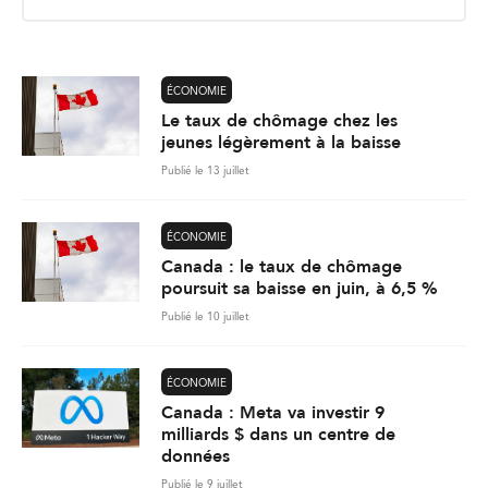
i
l
*
ÉCONOMIE
Le taux de chômage chez les
jeunes légèrement à la baisse
Publié le 13 juillet
ÉCONOMIE
Canada : le taux de chômage
poursuit sa baisse en juin, à 6,5 %
Publié le 10 juillet
ÉCONOMIE
Canada : Meta va investir 9
milliards $ dans un centre de
données
Publié le 9 juillet