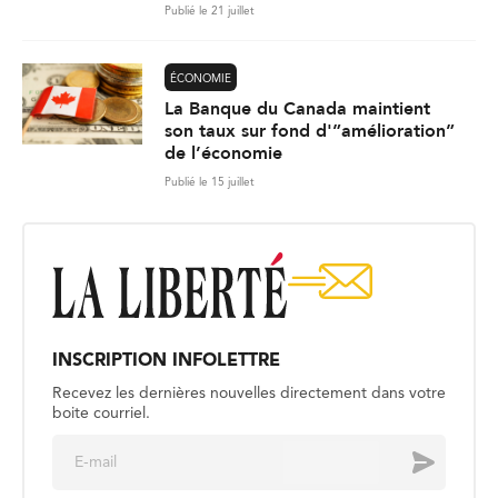
Publié le 21 juillet
ÉCONOMIE
La Banque du Canada maintient
son taux sur fond d'”amélioration”
de l’économie
Publié le 15 juillet
INSCRIPTION INFOLETTRE
Recevez les dernières nouvelles directement dans votre
boite courriel.
E
Envoyer
m
a