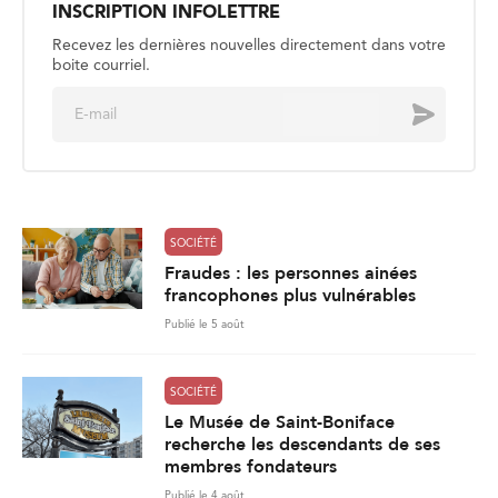
INSCRIPTION INFOLETTRE
Recevez les dernières nouvelles directement dans votre
boite courriel.
E
Envoyer
m
a
i
l
*
SOCIÉTÉ
Fraudes : les personnes ainées
francophones plus vulnérables
Publié le 5 août
SOCIÉTÉ
Le Musée de Saint-Boniface
recherche les descendants de ses
membres fondateurs
Publié le 4 août