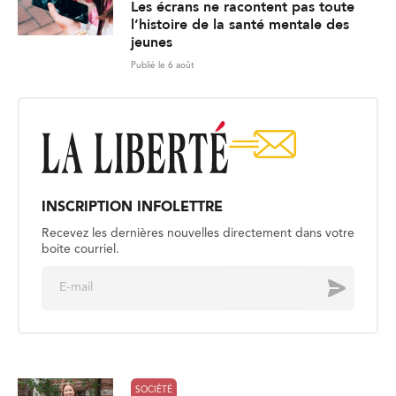
Les écrans ne racontent pas toute
l’histoire de la santé mentale des
jeunes
Publié le 6 août
INSCRIPTION INFOLETTRE
Recevez les dernières nouvelles directement dans votre
boite courriel.
E
Envoyer
m
a
i
l
*
SOCIÉTÉ