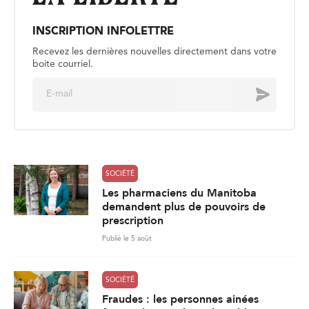
INSCRIPTION INFOLETTRE
Recevez les dernières nouvelles directement dans votre
boite courriel.
E
Envoyer
m
a
i
l
*
SOCIÉTÉ
Les pharmaciens du Manitoba
demandent plus de pouvoirs de
prescription
Publié le 5 août
SOCIÉTÉ
Fraudes : les personnes ainées