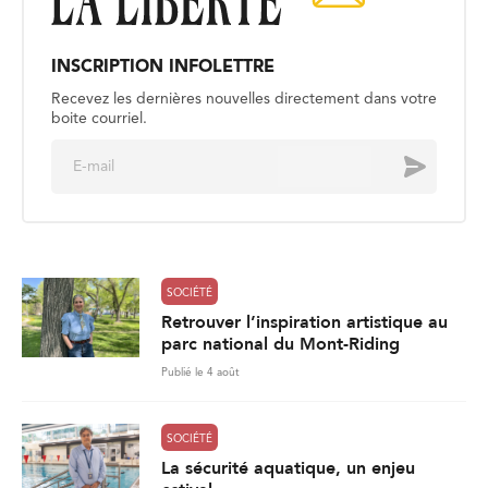
INSCRIPTION INFOLETTRE
Recevez les dernières nouvelles directement dans votre
boite courriel.
E
Envoyer
m
a
i
l
*
SOCIÉTÉ
Retrouver l’inspiration artistique au
parc national du Mont-Riding
Publié le 4 août
SOCIÉTÉ
La sécurité aquatique, un enjeu