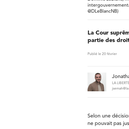
intergouvernemental
@DLeBlancNB)
La Cour suprême
partie des dro
Publié le 20 février
Jonath
LA LIBERT
jsemah@la-
Selon une décisio
ne pouvait pas ju