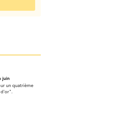
 juin
our un quatrième
d'or".