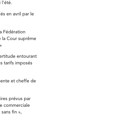
l’été.
s en avril par le
la Fédération
de la Cour suprême
»
certitude entourant
s tarifs imposés
dente et cheffe de
aires prévus par
que commerciale
sans fin »,