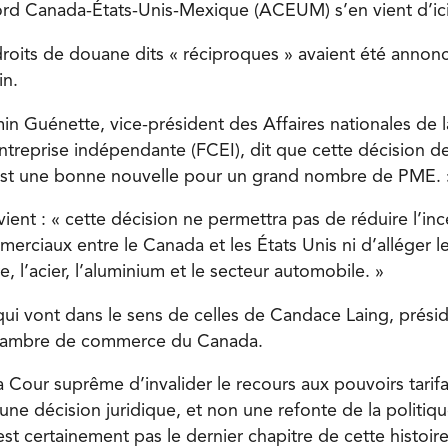
ord Canada-États-Unis-Mexique (ACEUM) s’en vient d’ici 
roits de douane dits « réciproques » avaient été annoncé
in.
in Guénette, vice-président des Affaires nationales de 
ntreprise indépendante (FCEI), dit que cette décision 
 est une bonne nouvelle pour un grand nombre de PME. 
ient : « cette décision ne permettra pas de réduire l’in
rciaux entre le Canada et les États Unis ni d’alléger le
e, l’acier, l’aluminium et le secteur automobile. »
qui vont dans le sens de celles de Candace Laing, prési
Chambre de commerce du Canada.
a Cour suprême d’invalider le recours aux pouvoirs tarif
 une décision juridique, et non une refonte de la politi
st certainement pas le dernier chapitre de cette histoire 