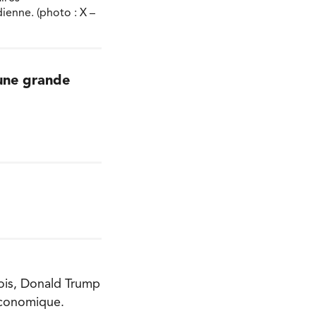
ienne. (photo : X –
 une grande
rois, Donald Trump
 économique.