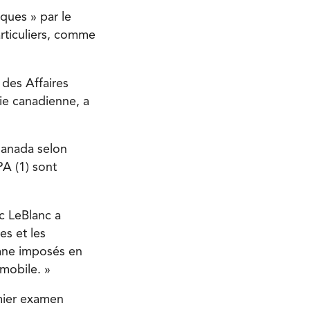
ques » par le
articuliers, comme
des Affaires
ie canadienne, a
Canada selon
PA (1) sont
c LeBlanc a
es et les
uane imposés en
omobile. »
emier examen