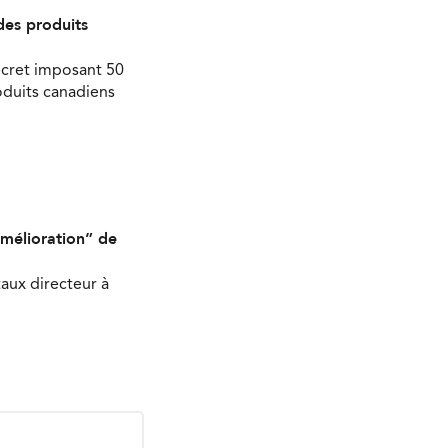
des produits
écret imposant 50
oduits canadiens
mélioration” de
aux directeur à