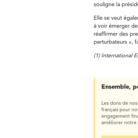
souligne la présid
Elle se veut égal
à voir émerger de
réaffirmer des pr
perturbateurs », fa
(1) Internationa
Ensemble, p
Les dons de nos 
français pour n
engagement finan
améliorer notre 