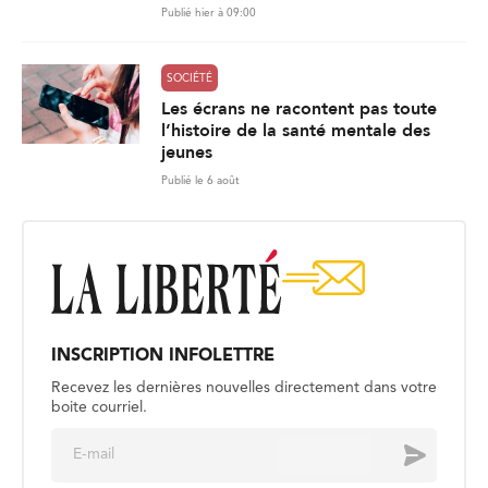
Publié hier à 09:00
SOCIÉTÉ
Les écrans ne racontent pas toute
l’histoire de la santé mentale des
jeunes
Publié le 6 août
INSCRIPTION INFOLETTRE
Recevez les dernières nouvelles directement dans votre
boite courriel.
E
Envoyer
m
a