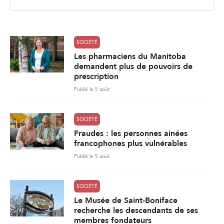
i
l
*
SOCIÉTÉ
Les pharmaciens du Manitoba
demandent plus de pouvoirs de
prescription
Publié le 5 août
SOCIÉTÉ
Fraudes : les personnes ainées
francophones plus vulnérables
Publié le 5 août
SOCIÉTÉ
Le Musée de Saint-Boniface
recherche les descendants de ses
membres fondateurs