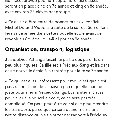
Boniface, prévue pour le 9 septembre, dix classes
seront en place : cinq en 7e année et cinq en 8e année,
avec environ 25 élèves par groupe.
« Ç
a a l’air d’être entre de bonnes mains
», confiait
Michel Durand-Wood à la suite de la soirée. Son enfant
fera sa 8e année dans cette nouvelle école avant de
revenir au Collège Louis-Riel pour sa 9e année.
Organisation, transport, logistique
JeandeDieu Athanga faisait lui partie des parents un
peu plus inquiets. Sa fille est à
Précieux-Sang et ira dans
cette nouvelle école à la rentrée pour faire sa 7e année.
«
Ce qui est aussi intéressant pour moi, c’est que c’est
pas vraiment loin de la maison parce qu’elle marche
juste pour aller à Précieux-Sangs.
Et maintenant aussi
pour aller à la nouvelle école, ça ne sera pas très
compliqué.
On peut peut-être voir si elle peut prendre
les transports parce que ça sera quand même une
petite distance qui va s’ajouter par rapport à Précieux-