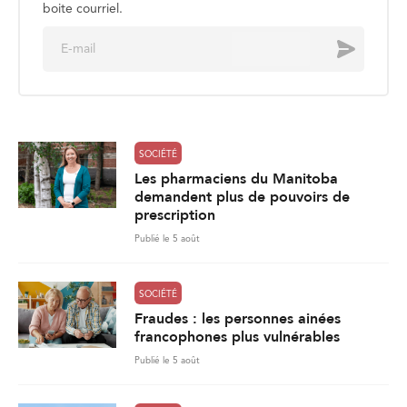
boite courriel.
E
Envoyer
m
a
i
l
*
SOCIÉTÉ
Les pharmaciens du Manitoba
demandent plus de pouvoirs de
prescription
Publié le 5 août
SOCIÉTÉ
Fraudes : les personnes ainées
francophones plus vulnérables
Publié le 5 août