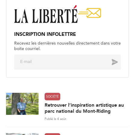
INSCRIPTION INFOLETTRE
Recevez les dernières nouvelles directement dans votre
boite courriel.
E
Envoyer
m
a
i
l
*
SOCIÉTÉ
Retrouver l’inspiration artistique au
parc national du Mont-Riding
Publié le 4 août