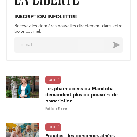
INSCRIPTION INFOLETTRE
Recevez les dernières nouvelles directement dans votre
boite courriel.
E
Envoyer
m
a
i
l
*
SOCIÉTÉ
Les pharmaciens du Manitoba
demandent plus de pouvoirs de
prescription
Publié le 5 août
SOCIÉTÉ
Fraudes : les personnes ainées