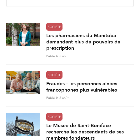
i
l
*
SOCIÉTÉ
Les pharmaciens du Manitoba
demandent plus de pouvoirs de
prescription
Publié le 5 août
SOCIÉTÉ
Fraudes : les personnes ainées
francophones plus vulnérables
Publié le 5 août
SOCIÉTÉ
Le Musée de Saint-Boniface
recherche les descendants de ses
membres fondateurs