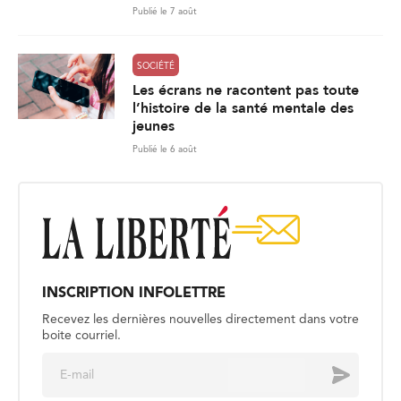
Publié le 7 août
SOCIÉTÉ
Les écrans ne racontent pas toute
l’histoire de la santé mentale des
jeunes
Publié le 6 août
INSCRIPTION INFOLETTRE
Recevez les dernières nouvelles directement dans votre
boite courriel.
E
Envoyer
m
a