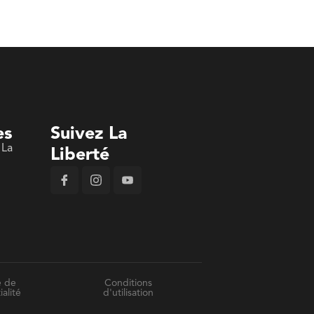
es
Suivez La
 La
Liberté
n
e de
Conditions
ialité
d'utilisation