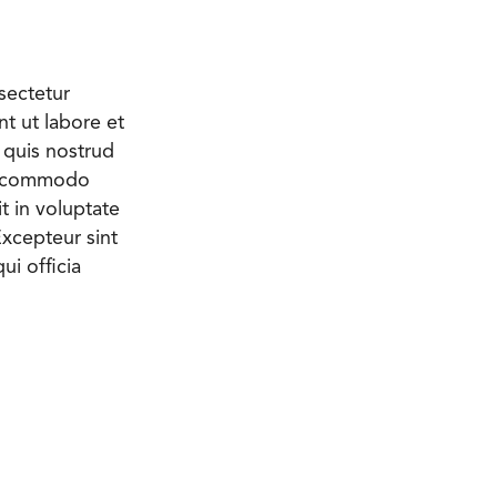
sectetur
t ut labore et
 quis nostrud
 ea commodo
t in voluptate
 Excepteur sint
ui officia