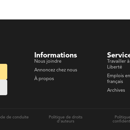
Informations
Servic
Nous joindre
Travailler à
Liberté
Annoncez chez nous
Emplois e
À propos
français
Archives
de de conduite
Politique de droits
Politiqu
d'auteurs
confident