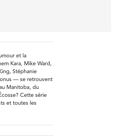
humour et la
nem Kara, Mike Ward,
King, Stéphanie
onus — se retrouvent
 au Manitoba, du
Écosse? Cette série
s et toutes les