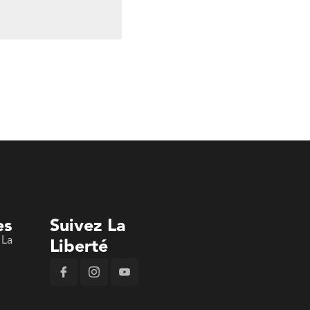
es
Suivez La
 La
Liberté
n