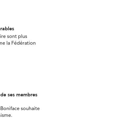
érables
ire sont plus
ime la Fédération
s de ses membres
-Boniface souhaite
nisme.