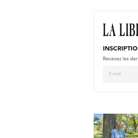
INSCRIPTI
Recevez les der
E
m
a
i
l
*