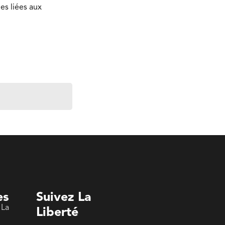
es liées aux
es
Suivez La
 La
Liberté