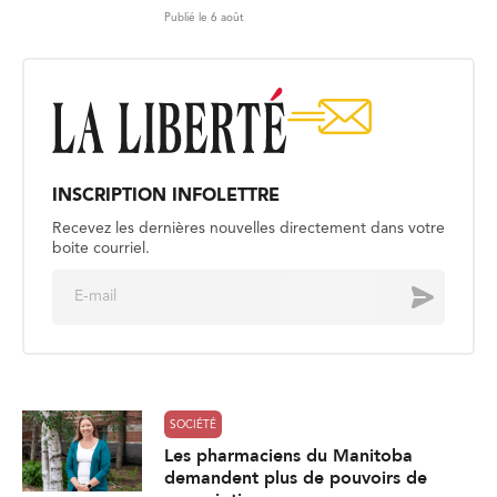
Publié le 6 août
INSCRIPTION INFOLETTRE
Recevez les dernières nouvelles directement dans votre
boite courriel.
E
Envoyer
m
a
i
l
*
SOCIÉTÉ
Les pharmaciens du Manitoba
demandent plus de pouvoirs de