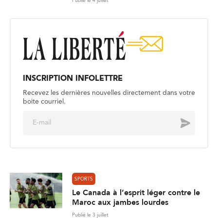
Publié le 4 juillet
INSCRIPTION INFOLETTRE
Recevez les dernières nouvelles directement dans votre
boite courriel.
E
Envoyer
m
a
i
l
*
SPORTS
Le Canada à l’esprit léger contre le
Maroc aux jambes lourdes
Publié le 3 juillet