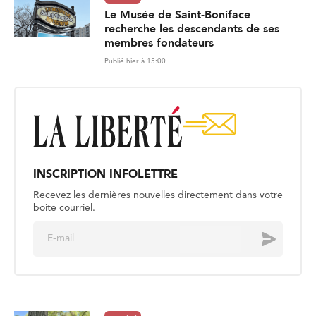
Le Musée de Saint-Boniface
recherche les descendants de ses
membres fondateurs
Publié hier à 15:00
INSCRIPTION INFOLETTRE
Recevez les dernières nouvelles directement dans votre
boite courriel.
E
Envoyer
m
a
i
l
*