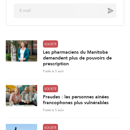
E
Envoyer
m
a
i
l
*
SOCIÉTÉ
Les pharmaciens du Manitoba
demandent plus de pouvoirs de
prescription
Publié le 5 août
SOCIÉTÉ
Fraudes : les personnes ainées
francophones plus vulnérables
Publié le 5 août
SOCIÉTÉ